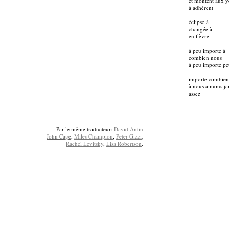
et montent aux 
à adhèrent
éclipse à
changée à
en fièvre
à peu importe à
combien nous
à peu importe p
importe combien
à nous aimons ja
assez
Par le même traducteur:
David Antin
John Cage
,
Miles Champion
,
Peter Gizzi
,
Rachel Levitsky
,
Lisa Robertson
.