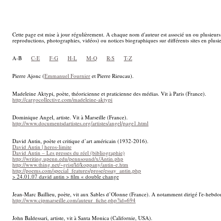
Cette page est mise à jour régulièrement. A chaque nom d'auteur est associé un ou plusieurs 
reproductions, photographies, vidéos) ou notices biographiques sur différents sites en plus
A-B
C-E
F-G
H-L
M-Q
R-S
T-Z
Pierre Ajonc (
Emmanuel Fournier
et Pierre Rieucau).
Madeleine Aktypi, poète, théoricienne et praticienne des médias. Vit à Paris (France).
http://cargocollective.com/madeleine-aktypi
Dominique Angel, artiste. Vit à Marseille (France).
http://www.documentsdartistes.org/artistes/angel/page1.html
David Antin, poète et critique d’art américain (1932-2016).
David Antin | heros-limite
David Antin – Les presses du réel (bibliographie)
http://writing.upenn.edu/pennsound/x/Antin.php
http://www.thing.net/~grist/ld/koppany/antin-e.htm
http://poems.com/special_features/prose/essay_antin.php
> 24.01.07 david antin > film « double change
Jean-Marc Baillieu, poète, vit aux Sables d’Olonne (France). A notamment dirigé l'e-hebdom
http://www.cipmarseille.com/auteur_fiche.php?id=694
John Baldessari, artiste, vit à Santa Monica (Californie, USA).