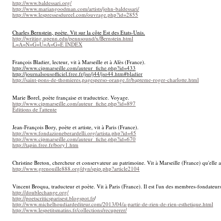
http://www.baldessari.org/
http://www.mariangoodman.com/artists/john-baldessari/
http://www.lespressesdureel.com/ouvrage.php?id=2855
Charles Bernstein, poète. Vit sur la côte Est des Etats-Unis.
http://writing.upenn.edu/pennsound/x/Bernstein.html
L=A=N=G=U=A=G=E INDEX
François Bladier, lecteur, vit à Marseille et à Alès (France).
http://www.cipmarseille.com/auteur_fiche.php?id=433
http://journalsousofficiel.free.fr/jso/j44/jso44.htm#bladier
http://saint-pons-de-thomieres.pagesperso-orange.fr/bapteme-roger-charlotte.html
Marie Borel, poète française et traductrice. Voyage.
http://www.cipmarseille.com/auteur_fiche.php?id=897
Éditions de l'attente
Jean-François Bory, poète et artiste, vit à Paris (France).
http://www.fondazioneberardelli.org/artista.php?id=45
http://www.cipmarseille.com/auteur_fiche.php?id=670
http://tapin.free.fr/bory1.htm
Christine Breton, chercheur et conservateur au patrimoine. Vit à Marseille (France) qu'elle 
http://www.grenouille888.org/dyn/spip.php?article2104
Vincent Broqua, traducteur et poète. Vit à Paris (France). Il est l'un des membres-fondateu
http://doublechange.org/
http://poetscriticsparisest.blogspot.fr
/
http://www.michelhoudiardediteur.com/2013/04/a-partir-de-rien-de-rien-esthetique.html
http://www.lespetitsmatins.fr/collections/recuperer/