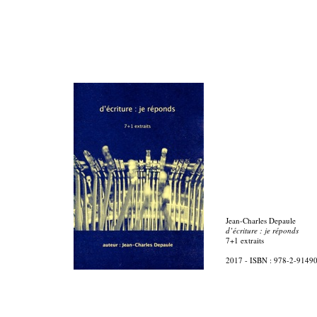
Jean-Charles Depaule
d’écriture : je réponds
7+1 extraits
2017 - ISBN : 978-2-9149