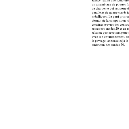
Jansky réalise une sculptur
un assemblage de poutres f
de charpente qui supporte d
parallèles de quatre carrés fa
métalliques. Le parti pris r
abstrait de la composition r
certaines œuvres des constru
russes des années 20 et en 
relation que cette sculpture 
avec son environnement, so
le paysage, annonce déjà le
américain des années 70.